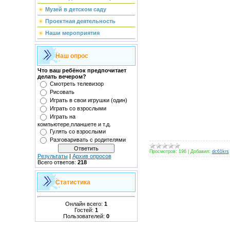
Музей в детском саду
Проектная деятельность
Наши мероприятия
Наш опрос
Что ваш ребёнок предпочитает
делать вечером?
Смотреть телевизор
Рисовать
Играть в свои игрушки (один)
Играть со взрослыми
Играть на
компьютере,планшете и т.д.
Гулять со взрослыми
Разговаривать с родителями
Просмотров:
196
|
Добавил:
dc61krs
Результаты
|
Архив опросов
Всего ответов:
218
Статистика
Онлайн всего:
1
Гостей:
1
Пользователей:
0