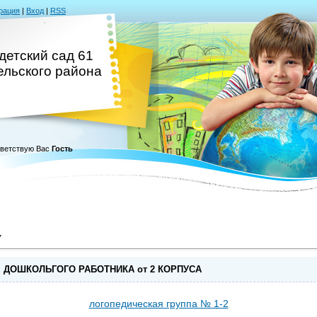
рация
|
Вход
|
RSS
детский сад 61
ельского района
ветствую Вас
Гость
7
М ДОШКОЛЬГОГО РАБОТНИКА от 2 КОРПУСА
логопедическая группа № 1-2