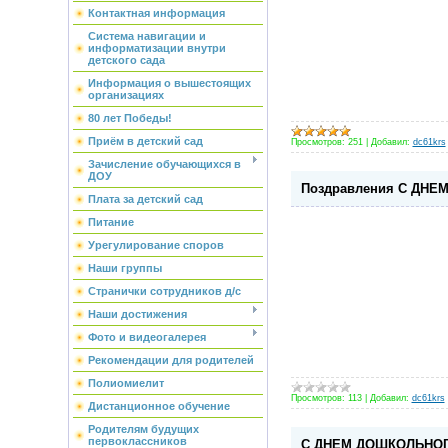
Контактная информация
Система навигации и
информатизации внутри
детского сада
Информация о вышестоящих
организациях
80 лет Победы!
Приём в детский сад
Просмотров:
251
|
Добавил:
dc61krs
Зачисление обучающихся в
ДОУ
Поздравления С ДНЕ
Плата за детский сад
Питание
Урегулирование споров
Наши группы
Странички сотрудников д/с
Наши достижения
Фото и видеогалерея
Рекомендации для родителей
Полиомиелит
Просмотров:
113
|
Добавил:
dc61krs
Дистанционное обучение
Родителям будущих
первоклассников
С ДНЕМ ДОШКОЛЬНОГ