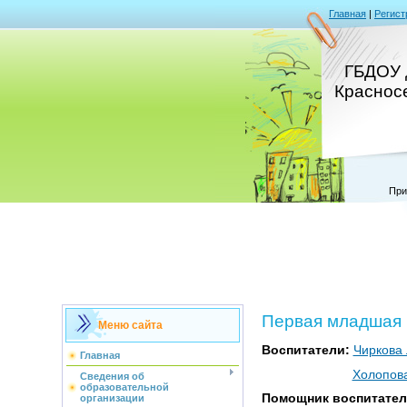
Главная
|
Регист
ГБДОУ 
Краснос
При
Первая младшая г
Меню сайта
Воспитатели:
Чиркова
Главная
Холопова
Сведения об
образовательной
Помощник воспитател
организации