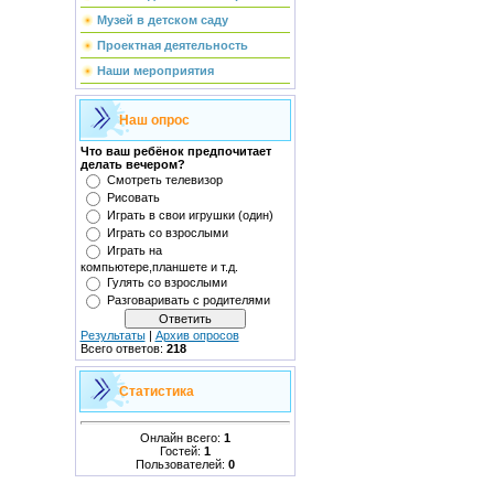
Музей в детском саду
Проектная деятельность
Наши мероприятия
Наш опрос
Что ваш ребёнок предпочитает
делать вечером?
Смотреть телевизор
Рисовать
Играть в свои игрушки (один)
Играть со взрослыми
Играть на
компьютере,планшете и т.д.
Гулять со взрослыми
Разговаривать с родителями
Результаты
|
Архив опросов
Всего ответов:
218
Статистика
Онлайн всего:
1
Гостей:
1
Пользователей:
0