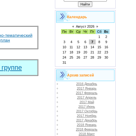
Календарь
«
Август 2026
»
Пн
Вт
Ср
Чт
Пт
Сб
Вс
о-тематический
1
2
план
3
4
5
6
7
8
9
10
11
12
13
14
15
16
17
18
19
20
21
22
23
24
25
26
27
28
29
30
31
 группе
Архив записей
2016 Декабрь
2017 Январь
2017 Февраль
2017 Апрель
2017 Май
2017 Июнь
2017 Октябрь
2017 Ноябрь
2017 Декабрь
2018 Январь
2018 Февраль
2018 Март