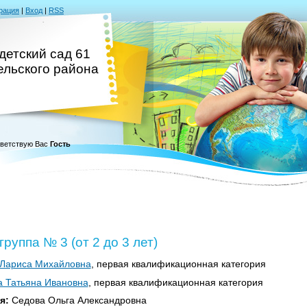
рация
|
Вход
|
RSS
детский сад 61
ельского района
ветствую Вас
Гость
руппа № 3 (от 2 до 3 лет)
 Лариса Михайловна
, первая квалификационная категория
 Татьяна Ивановна
, первая квалификационная категория
я:
Седова Ольга Александровна