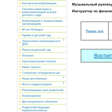
Контактная информация
Музыкальный руково
Система навигации и
Инструктор по физиче
информатизации внутри
детского сада
Информация о вышестоящих
организациях
80 лет Победы!
Режим дня
Приём в детский сад
Зачисление обучающихся в
ДОУ
Плата за детский сад
Воспит
Питание
Урегулирование споров
Наши группы
Странички сотрудников д/с
Наши достижения
Фото и видеогалерея
Рекомендации для родителей
Полиомиелит
Дистанционное обучение
Родителям будущих
первоклассников